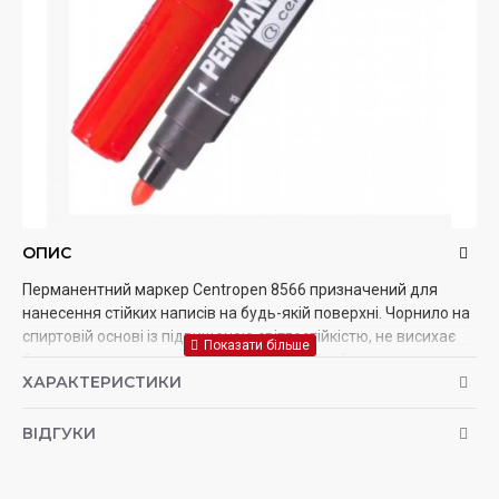
ОПИС
Перманентний маркер Centropen 8566 призначений для
нанесення стійких написів на будь-якій поверхні. Чорнило на
спиртовій основі із підвищеною світлостійкістю, не висихає
без колпачка протягом 5 днів. Напис стійкий до води,
ХАРАКТЕРИСТИКИ
стирання, атмосферних впливів. Корпус маркера Centropen
8566 виготовлений із поліпропілену чорного кольору, при
розломі не створює гострих кутів. Колір ковпачка та торець
ВІДГУКИ
маркера відповідає кольору чорнила. Конусоподібний узел
пише яскраво та насичено.