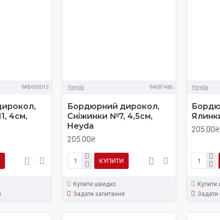
9AB605015
Heyda
94687486
Heyda
ирокол,
Бордюрний дирокол,
Бордю
, 4см,
Сніжинки №7, 4,5см,
Ялинки
Heyda
205.00₴
205.00₴
КУПИТИ
Купити швидко
Купити
я
Задати запитання
Задати 