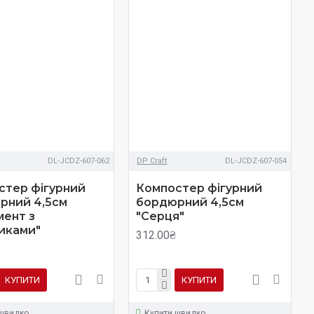
DL-JCDZ-607-062
DP Craft
DL-JCDZ-607-054
стер фігурний
Компостер фігурний
рний 4,5см
бордюрний 4,5см
мент з
"Серця"
иками"
312.00₴
КУПИТИ
КУПИТИ
 швидко
Купити швидко