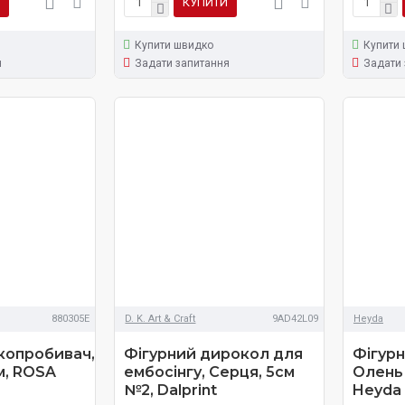
КУПИТИ
Купити швидко
Купити
я
Задати запитання
Задати 
880305Е
D. K. Art & Craft
9AD42L09
Heyda
копробивач,
Фігурний дирокол для
Фігур
м, ROSA
ембосінгу, Серця, 5см
Олень 
№2, Dalprint
Heyda