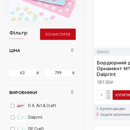
Фільтр
ОЧИСТИТИ
ЦІНА
Dalprint
Бордюрний д
Орнамент №11
₴
₴
Dalprint
181.00₴
ВИРОБНИКИ
КУПИТИ
D. K. Art & Craft
Купити швидко
Задати запитанн
Dalprint
DP Craft