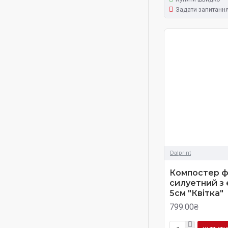
Задати запитанн
Dalprint
Компостер ф
силуетний з
5см "Квітка"
799.00₴