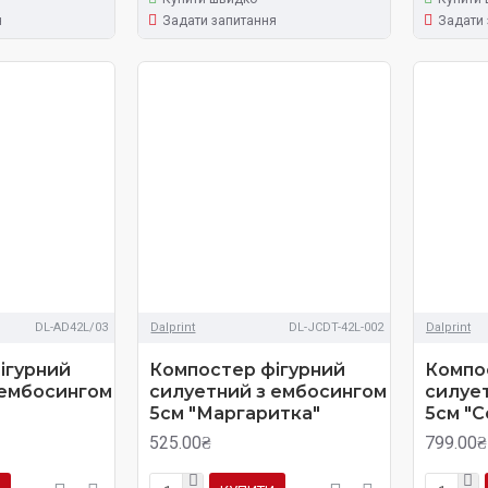
я
Задати запитання
Задати 
DL-AD42L/03
Dalprint
DL-JCDT-42L-002
Dalprint
ігурний
Компостер фігурний
Компо
 ембосингом
силуетний з ембосингом
силуе
5см "Маргаритка"
5см "С
525.00₴
799.00₴