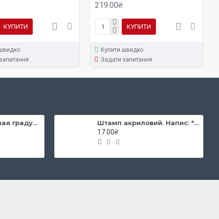
219.00₴
КУПИТИ
КУПИТИ
 швидко
Купити швидко
запитання
Задати запитання
Піпетка полімерная градурована 3мл
Штамп акриловий. Напис: "ХВ", розмір: 3х1,6 см
17.00₴