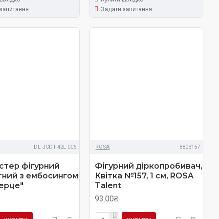
запитання
Задати запитання
DL-JCDT-42L-006
ROSA
8803157
стер фігурний
Фігурний діркопробивач,
тний з ембосингом
Квітка №157, 1 см, ROSA
ерце"
Talent
93.00₴