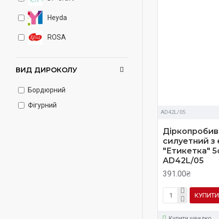
Heyda
ROSA
ВИД ДИРОКОЛУ
Бордюрний
Фігурний
AD42L/05
Діркопробив
силуетний з
"Етикетка" 5
AD42L/05
391.00₴
КУПИТИ
Купити швидко