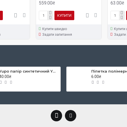
559.00₴
63.00₴
КУПИТИ
Купити швидко
Купити
я
Задати запитання
Задати 
Yupo папір синтетичний YUPO-Blue 234g 300µ, 460x320 mm
40.00₴
6.00₴