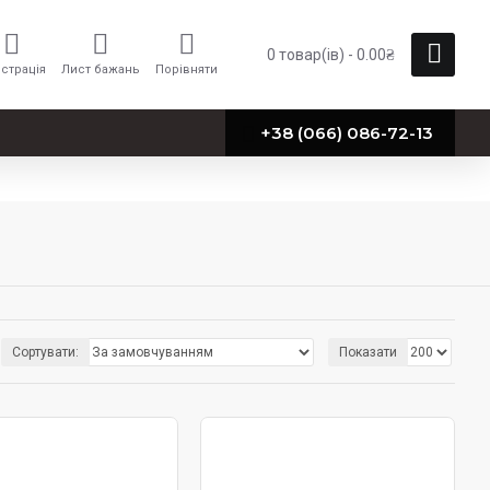
0 товар(ів) - 0.00₴
страція
Лист бажань
Порівняти
+38 (066) 086-72-13
Сортувати:
Показати