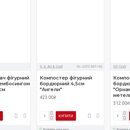
D. K. Art & Craft
DL-JCDZ-607-102
DP Craft
ач фігурний
Компостер фігурний
Компо
 ембосингом
бордюрний 4,5см
бордю
см
"Ангели"
"Орна
метел
423.00₴
312.00₴
КУПИТИ
Купити швидко
Купити