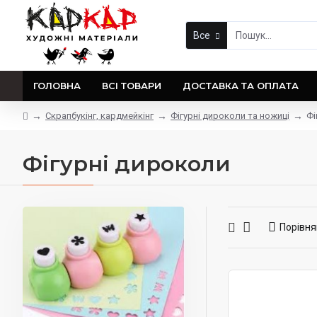
Все
ГОЛОВНА
ВСІ ТОВАРИ
ДОСТАВКА ТА ОПЛАТА
Скрапбукінг, кардмейкінг
Фігурні дироколи та ножиці
Фі
Фігурні дироколи
Порівня