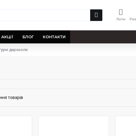
Логін
Реє
АКЦІЇ
БЛОГ
КОНТАКТИ
гурні дироколи
ння товарів