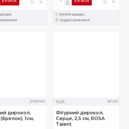
КУПИТИ
КУПИТИ
 швидко
Купити швидко
запитання
Задати запитання
203687687
ROSA
881005
ний дирокол,
Фігурний дирокол,
(брелок), 1см,
Серце, 2,5 см, ROSA
Talent