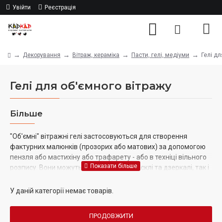
Увійти
Реєстрація
Декорування
Вітраж, кераміка
Пасти, гелі, медіуми
Гелі дл
Гелі для об'ємного вітражу
Більше
"Об'ємні" вітражні гелі застосовуються для створення
фактурних малюнків (прозорих або матових) за допомогою
пензля або мастихіну або трафарету - або в техніці вільного
розпису. Вони можуть працювати як на склі та дзеркалі, так і
на інших гладких поверхнях – керамічних, фарфорових.
Перед декоруванням потрібно очистити та знежирити
У даній категорії немає товарів.
поверхню. Після роботи зображення повинно висохнути
протягом 2-3 годин, а пензлі, трафарети та інші інструменти
ПРОДОВЖИТИ
необхідно вимити теплою водою. За допомогою кольорових