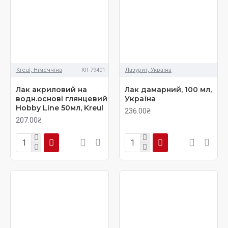
Kreul, Німеччіна
KR-79401
Лазурит, Україна
Лак акриловий на
Лак дамарний, 100 мл,
водн.основi глянцевий
Україна
Hobby Line 50мл, Kreul
236.00₴
207.00₴