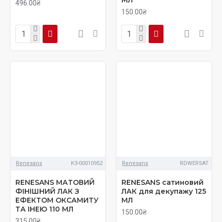
496.00₴
150.00₴
Renesans
К3-00010952
Renesans
RDWERSAT
RENESANS МАТОВИЙ
RENESANS сатиновий
ФІНІШНИЙ ЛАК З
ЛАК для декупажу 125
ЕФЕКТОМ ОКСАМИТУ
МЛ
ТА ІНЕЮ 110 МЛ
150.00₴
315.00₴