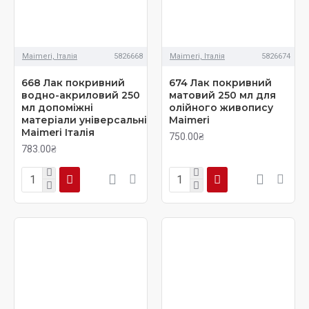
Maimeri, Італія
5826668
Maimeri, Італія
5826674
668 Лак покривний
674 Лак покривний
водно-акриловий 250
матовий 250 мл для
мл допоміжні
олійного живопису
матеріали універсальні
Maimeri
Maimeri Італія
750.00₴
783.00₴