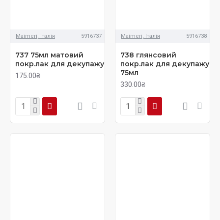
Maimeri, Італія
5916737
Maimeri, Італія
5916738
737 75мл матовий
738 глянсовий
покр.лак для декупажу
покр.лак для декупажу
75мл
175.00₴
330.00₴