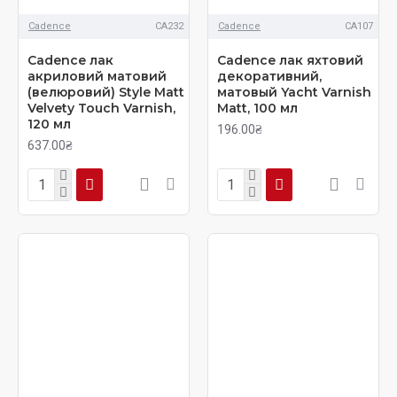
Cadence
CA232
Cadence
CA107
Cadence лак
Cadence лак яхтовий
акриловий матовий
декоративний,
(велюровий) Style Matt
матовый Yacht Varnish
Velvety Touch Varnish,
Matt, 100 мл
120 мл
196.00₴
637.00₴