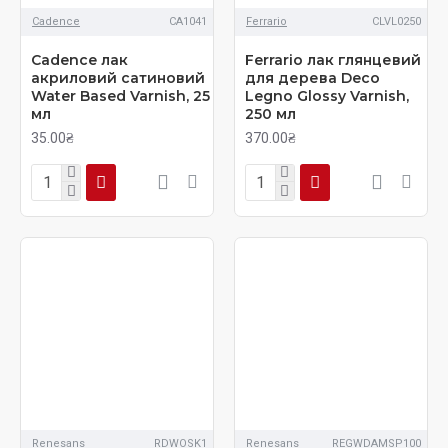
Cadence
CA1041
Ferrario
CLVL0250
Cadenсe лак
Ferrario лак глянцевий
акриловий сатиновий
для дерева Deco
Water Based Varnish, 25
Legno Glossy Varnish,
мл
250 мл
35.00₴
370.00₴
Renesans
RDWOSK1
Renesans
REGWDAMSP100