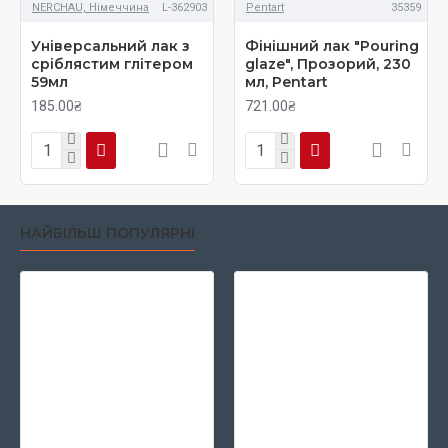
NERCHAU, Німеччина
L-362903
Pentart
35359
Універсальний лак з
Фінішний лак "Pouring
сріблястим глітером
glaze", Прозорий, 230
59мл
мл, Pentart
185.00₴
721.00₴
НАЙБІЛЬШ ПОПУЛЯРНІ