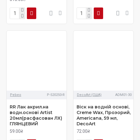
Pebeo
P-520250-R
DecoArt (США)
ADM01-30
RR Лак акрил.на
Віск на водній основі,
водн.основі Artist
Creme Wax, Прозорий,
20мл(расфасован ЛХ)
Americana, 59 мл,
ГЛЯНЦЕВИЙ
DecoArt
59.00₴
72.00₴