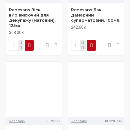
Renesans Віск
Renesans Лак
вирівнюючий для
дамарний
декупажу (матовий),
суперматовий, 100мл.
125мл
242.00₴
308.00₴
Renesans
REGPOST2
Renesans
REGWERBU