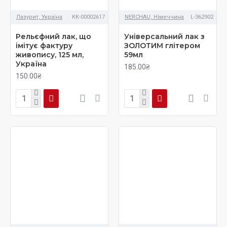
Лазурит, Україна
КК-00002617
NERCHAU, Німеччина
L-362902
Рельєфний лак, що
Універсальний лак з
імітує фактуру
ЗОЛОТИМ глітером
живопису, 125 мл,
59мл
Україна
185.00₴
150.00₴