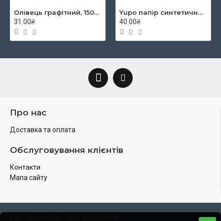
Олівець графітний, 1500, 2B, KOH-I-NOOR
Yupo папір синтетичний YUPO-Blue 234g 300µ, 460x320 mm
31.00₴
40.00₴
Про нас
Доставка та оплата
Обслуговування клієнтів
Контакти
Мапа сайту
Каркар - магазин для художників