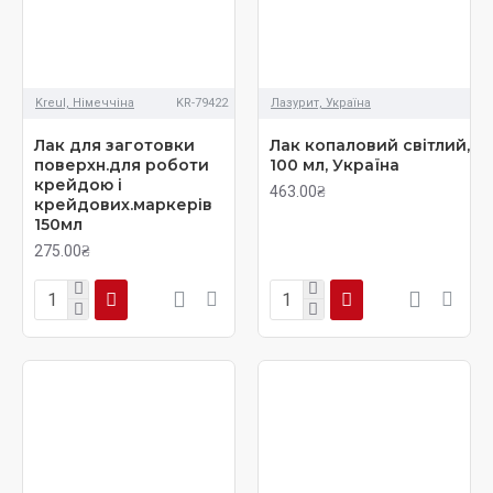
Kreul, Німеччіна
KR-79422
Лазурит, Україна
Лак для заготовки
Лак копаловий світлий,
поверхн.для роботи
100 мл, Україна
крейдою і
463.00₴
крейдових.маркерiв
150мл
275.00₴