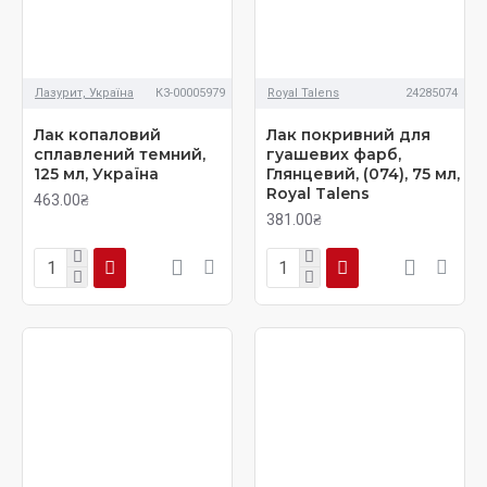
Лазурит, Україна
К3-00005979
Royal Talens
24285074
Лак копаловий
Лак покривний для
сплавлений темний,
гуашевих фарб,
125 мл, Україна
Глянцевий, (074), 75 мл,
Royal Talens
463.00₴
381.00₴