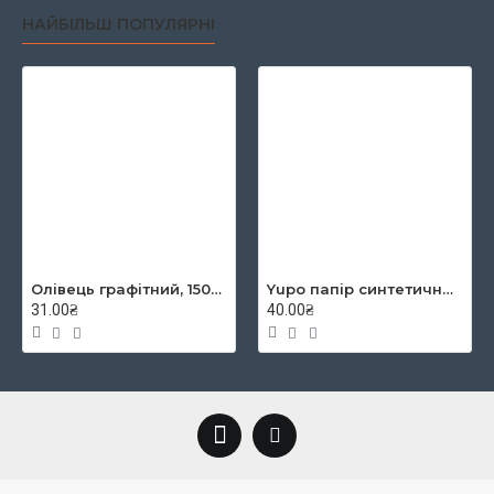
НАЙБІЛЬШ ПОПУЛЯРНІ
Олівець графітний, 1500, 2B, KOH-I-NOOR
Yupo папір синтетичний YUPO-Blue 234g 300µ, 460x320 mm
31.00₴
40.00₴