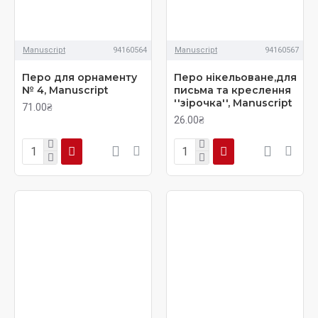
Manuscript
94160564
Manuscript
94160567
Перо для орнаменту
Перо нікельоване,для
№ 4, Manuscript
письма та креслення
''зірочка'', Manuscript
71.00₴
26.00₴