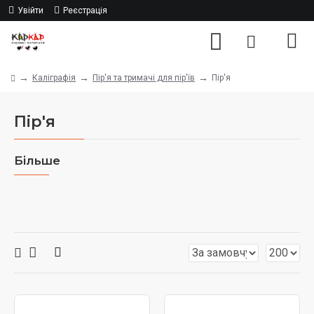
Увійти
Реєстрація
Каліграфія
Пір'я та тримачі для пір'їв
Пір'я
Пір'я
Більше