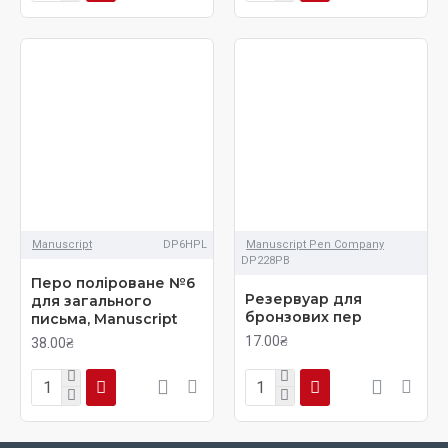
Manuscript
DP6HPL
Manuscript Pen Company
DP228PB
Перо поліроване №6
Резервуар для
для загального
бронзових пер
письма, Manuscript
17.00₴
38.00₴