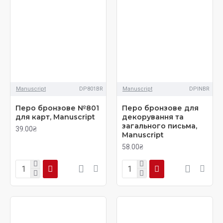
Manuscript
DP801BR
Manuscript
DPINBR
Перо бронзове №801
Перо бронзове для
для карт, Manuscript
декорування та
загального письма,
39.00₴
Manuscript
58.00₴