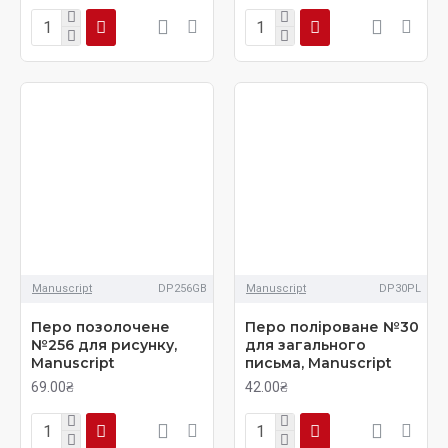
Manuscript
DP256GB
Manuscript
DP30PL
Перо позолочене
Перо поліроване №30
№256 для рисунку,
для загального
Manuscript
письма, Manuscript
69.00₴
42.00₴