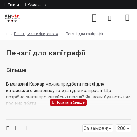
Увійти
Реєстрація
Пензлі, мастихіни, спонж
Пензлі для каліграфії
Пензлі для каліграфії
Більше
В магазині Каркар можна придбати пензлі для
китайського живопису го-хуа і для каліграфії. Що
потрібно знати про китайські пензлі? Які вони бувають і як
про них дбати.
Існують натуральні і синтетичні каліграфічні
пензлі. Яка між ними різниця?