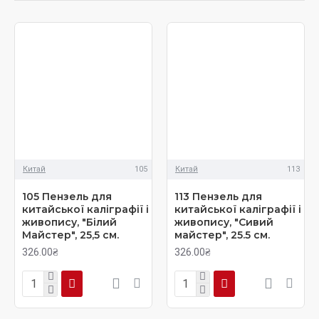
Натуральні китайські пензлі дають фактуру, в них є
відчуття стихії. Тому вони набагато більше підходять для
живопису ніж синтетичні. Останні більше підходять для
написання ієрогліфів.
Види китайських натуральних пензлів
Пензлі з кози найбільш м'які і підходять для манери
з розмахом, переважно саме і для живопису і для
Китай
105
Китай
113
каліграфії.
Пензлі з колонка або вовка (китайською жовтий
105 Пензель для
113 Пензель для
колонок - це вовк) трохи жорсткіші, їх
китайської каліграфії і
китайської каліграфії і
використовують і в каліграфії і в живописі го-хуа.
живопису, "Білий
живопису, "Сивий
Майстер", 25,5 см.
майстер", 25.5 см.
Пензлі з зайця найбільш жорсткі, їх беруть
переважно саме для живопису.
326.00₴
326.00₴
Пензлі більшого розміру універсальні - ними можна
писати і великі деталі, і маленькі, а маленькими
пензлями писати великі деталі не вийде. Китайські
пензлі з коротким ворсом більш контрольовані.