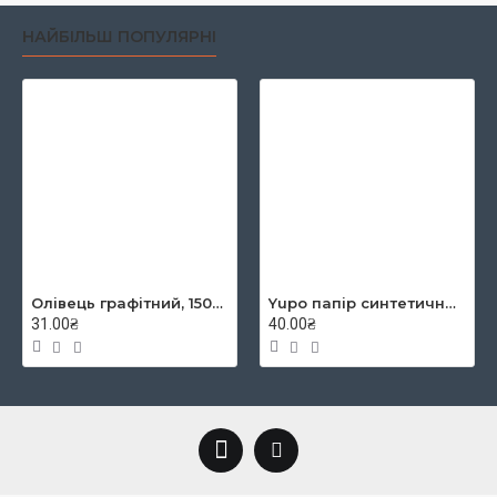
НАЙБІЛЬШ ПОПУЛЯРНІ
Зберігання і догляд за китайськими пензлями для
каліграфії
Зберігати пензлі бажано на спеціальній вішалці - тоді
волога стікає вниз з накінечника і не деформує його.
Якщо утворилися заломи на волоссі пензля -
потримайте його над гарячою парою кілька секунд і
сформуйте руками правильний накінечник.
Пензлі з кози особливо важливо відмивати до їх
білого первозданного кольору. Їх ворс дуже
порістий і віддасть весь пігмент назад, як тільки ви
Олівець графітний, 1500, 2B, KOH-I-NOOR
Yupo папір синтетичний YUPO-Blue 234g 300µ, 460x320 mm
31.00₴
40.00₴
знову почнете ними працювати. Якщо є необхідність,
можна промити милом, але обережно, без зайвих
зусиль.
Коли працюєте, слідкуйте за тим, щоб ворсинки в
пензлі лежали паралельно. Перед кожною лінією
бажано постійно повертати кінчик пензля в стан
“накінечник списа”.