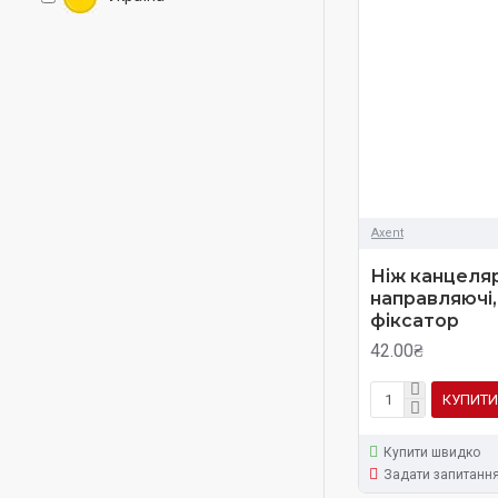
Axent
Ніж канцеляр
направляючi, 
фіксатор
42.00₴
КУПИТИ
Купити швидко
Задати запитанн