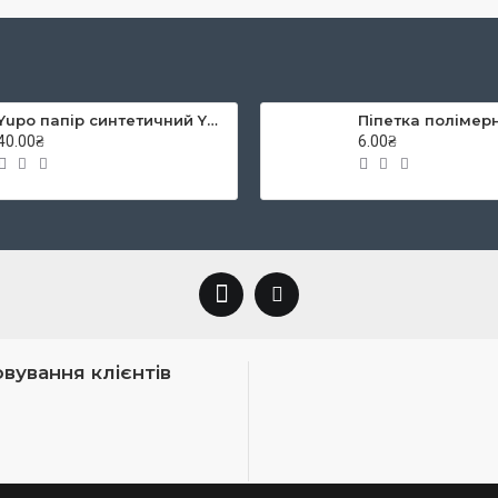
Yupo папір синтетичний YUPO-Blue 234g 300µ, 460x320 mm
40.00₴
6.00₴
вування клієнтів