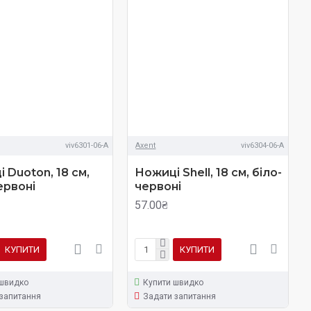
viv6301-06-A
Axent
viv6304-06-A
 Duoton, 18 см,
Ножиці Shell, 18 см, біло-
ервоні
червоні
57.00₴
КУПИТИ
КУПИТИ
 швидко
Купити швидко
запитання
Задати запитання