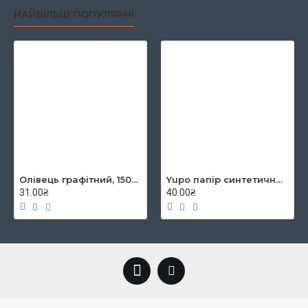
НАЙБІЛЬШ ПОПУЛЯРНІ
Олівець графітний, 1500, 2B, KOH-I-NOOR
Yupo папір синтетичний YUPO-Blue 234g 300µ, 460x320 mm
31.00₴
40.00₴