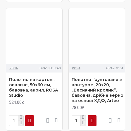
ROSA
GPA183D5060
ROSA
GPA283154
Полотно на картоні,
Полотно ґрунтоване з
овальне, 50х60 см,
контуром, 20х20,
бавовна, акрил, ROSA
„Весняний кролик“,
Studio
бавовна, дрібне зерно,
на основі ХДФ, Arteo
524.00₴
78.00₴