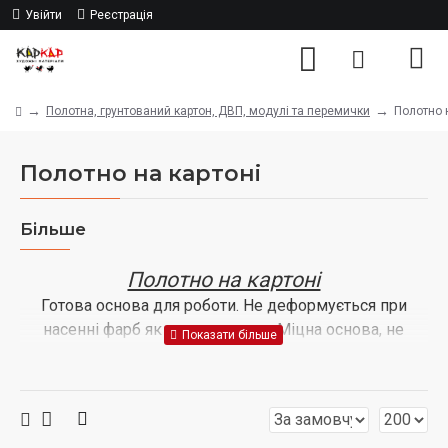
Увійти
Реєстрація
Полотна, грунтований картон, ДВП, модулі та перемички
Полотно 
Полотно на картоні
Більше
Полотно на картоні
Готова основа для роботи. Не деформується при
насенні фарб як двп чи картон. Міцна основа, не
проткнеш. Полотно на картоні важке порівняно з
полотном на підрамнику. Але і дешевше. З полотном
на картоні зручніше працювати в майстерні чи студії
ніж на пленері. Щоб повісити на стіну, потрібна