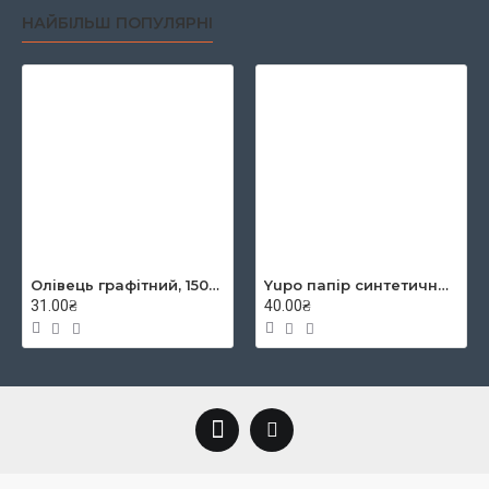
НАЙБІЛЬШ ПОПУЛЯРНІ
Олівець графітний, 1500, 2B, KOH-I-NOOR
Yupo папір синтетичний YUPO-Blue 234g 300µ, 460x320 mm
31.00₴
40.00₴