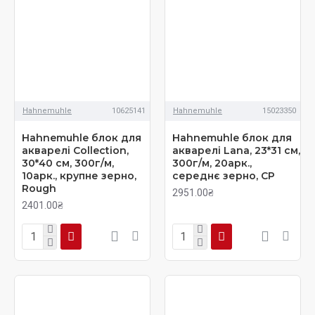
Hahnemuhle
10625141
Hahnemuhle
15023350
Hahnemuhle блок для
Hahnemuhle блок для
акварелі Collection,
акварелі Lana, 23*31 см,
30*40 см, 300г/м,
300г/м, 20арк.,
10арк., крупне зерно,
середнє зерно, CP
Rough
2951.00₴
2401.00₴