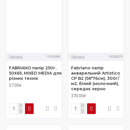
Fabriano
19100380
Fabriano
19030079
FABRIANO папір 250г,
Fabriano папір
50X65, MIXED MEDIA для
акварельний Artistico
різних технік
CP B2 (56*76см), 300г/
м2, білий (молочний),
57.00₴
середнє зерно
370.00₴