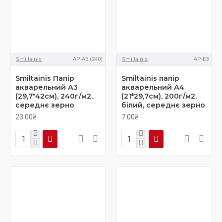
Smiltainis
AP-A3 (240)
Smiltainis
AP-E3
Smiltainis Папір
Smiltainis папір
акварельний А3
акварельний А4
(29,7*42см), 240г/м2,
(21*29,7см), 200г/м2,
середнє зерно
білий, середнє зерно
23.00₴
7.00₴