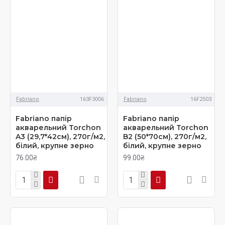
Fabriano
163F3006
Fabriano
16F2503
Fabriano папір
Fabriano папір
акварельний Torchon
акварельний Torchon
A3 (29,7*42см), 270г/м2,
B2 (50*70см), 270г/м2,
білий, крупне зерно
білий, крупне зерно
76.00₴
99.00₴