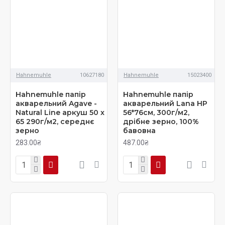
Hahnemuhle
10627180
Hahnemuhle
15023400
Hahnemuhle папір
Hahnemuhle папір
акварельний Agave -
акварельний Lana HP
Natural Line аркуш 50 x
56*76см, 300г/м2,
65 290г/м2, середнє
дрібне зерно, 100%
зерно
бавовна
283.00₴
487.00₴