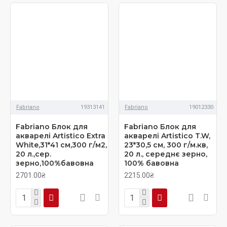
Fabriano
19313141
Fabriano
19012330
Fabriano Блок для
Fabriano Блок для
акварелі Artistico Extra
акварелі Artistico T.W,
White,31*41 см,300 г/м2,
23*30,5 см, 300 г/м.кв,
20 л.,сер.
20 л., середнє зерно,
зерно,100%бавовна
100% бавовна
2701.00₴
2215.00₴