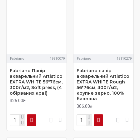
Fabriano
19910079
Fabriano
19110279
Fabriano Папір
Fabriano папір
акварельний Artistico
акварельний Artistico
EXTRA WHITE 56*76см,
EXTRA WHITE Rough
300г/м2, Soft press, (4
56*76см, 300г/м2,
обірваних краї)
крупне зерно, 100%
бавовна
326.00₴
306.00₴