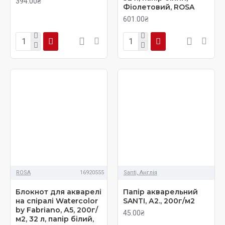
394.00₴
Фіолетовий, ROSA
601.00₴
ROSA
16920555
Santi, Англія
Блокнот для акварелі
Папір акварельний
на спіралі Watercolor
SANTI, А2., 200г/м2
by Fabriano, А5, 200г/
45.00₴
м2, 32 л, папір білий,