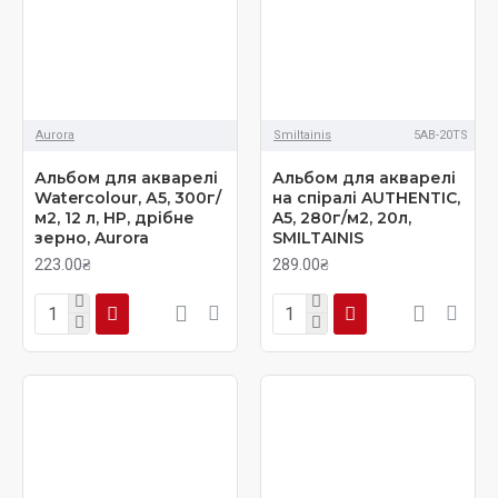
Aurora
Smiltainis
5AB-20TS
Альбом для акварелі
Альбом для акварелі
Watercolour, А5, 300г/
на спіралі AUTHENTIC,
м2, 12 л, HP, дрібне
A5, 280г/м2, 20л,
зерно, Aurora
SMILTAINIS
223.00₴
289.00₴