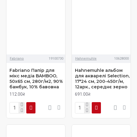
Fabriano
19100730
Hahnemuhle
10628000
Fabriano Папір для
Hahnemuhle альбом
мікс медіа BAMBOO,
для акварелі Selection,
50х65 см, 280г/м2, 90%
17*24 см, 200-450г/м,
бамбук, 10% бавовна
12арк., середнє зерно
112.00₴
691.00₴