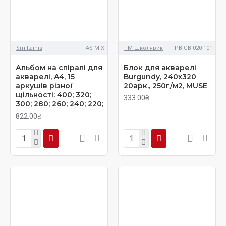
Smiltainis
AS-MIX
ТМ Школярик
PB-GB-020-101
Альбом на спіралі для
Блок для акварелі
акварелі, A4, 15
Burgundy, 240x320
аркушів різної
20арк., 250г/м2, MUSE
щільності: 400; 320;
333.00₴
300; 280; 260; 240; 220;
822.00₴