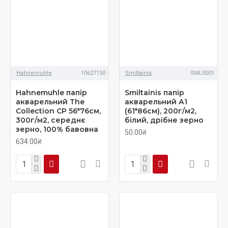
Hahnemuhle
10627150
Smiltainis
SML0001
Hahnemuhle папір
Smiltainis папір
акварельний The
акварельний А1
Collection СP 56*76см,
(61*86см), 200г/м2,
300г/м2, середнє
білий, дрібне зерно
зерно, 100% бавовна
50.00₴
634.00₴