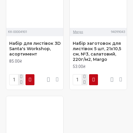
КК-00004901
Margo
94099043
Набір для листівок 3D
Набір заготовок для
Santa's Workshop,
листівок 5 шт, 21х10,5
асортимент
см, №3, салатовий,
220г/м2, Margo
85.00₴
53.00₴