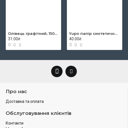
Олівець графітний, 1500, 2B, KOH-I-NOOR
Yupo папір синтетичний YUPO-Blue 234g 300µ, 460x320 mm
31.00₴
40.00₴
Про нас
Доставка та оплата
Обслуговування клієнтів
Контакти