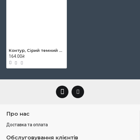
Контур, Сірий темний металік , 25мл, для шовку, Marabu, 178209747
164.00₴
Про нас
Доставка та оплата
Обслуговування клієнтів