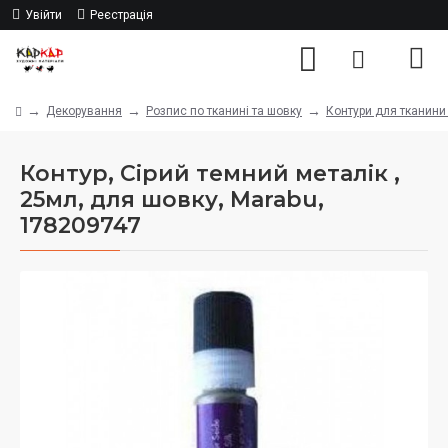
Увійти
Реєстрація
Декорування
Розпис по тканині та шовку
Контури для тканини
Контур, Сірий темний металік ,
25мл, для шовку, Marabu,
178209747