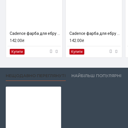
Cadence фарба для ебру Marbling paint, 45 мл, Чорний
Cadence фарба для ебру Marbling paint, 45 мл, Коричнева
142.00₴
142.00₴
Купити
Купити
НЕЩОДАВНО ПЕРЕГЛЯНУТІ
НАЙБІЛЬШ ПОПУЛЯРНІ