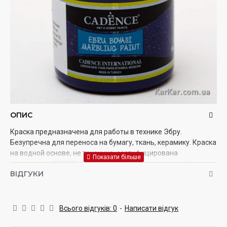
ОПИС
Краска предназначена для работы в технике Эбру.
Безупречна для переноса на бумагу, ткань, керамику. Краска
на водной основе, не токсична, сертифицирована
стандартом CE EN71. Хранить в герметично закрытой таре
ВІДГУКИ
при температуре от + 5 ° C до 30 ° C и относительной
влажности не более 80%.
Всього відгуків: 0
-
Написати відгук