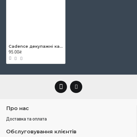
Cadence декупажні карти на рисовому папері Rice Paper Decoupage, А4, №81
95.00₴
Про нас
Доставка та оплата
Обслуговування клієнтів