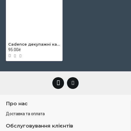
Cadence декупажні карти на рисовому папері Rice Paper Decoupage, А4, №67
95.00₴
Про нас
Доставка та оплата
Обслуговування клієнтів