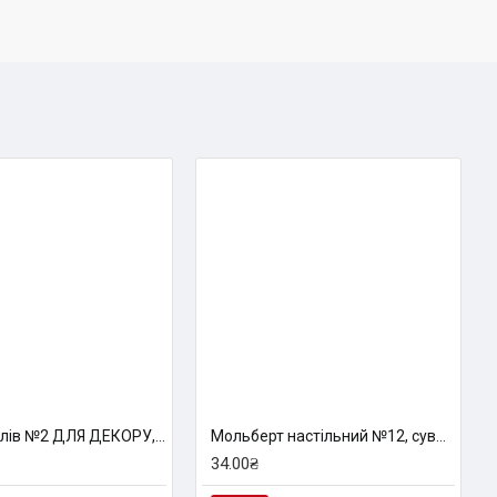
Набір пензлів №2 ДЛЯ ДЕКОРУ, синтетика кругла та плоска, 3шт (№ 2,8,20), ROSA TALENT
Мольберт настільний №12, сувенірний, 8,5х17cм, бук, Leoart
34.00₴