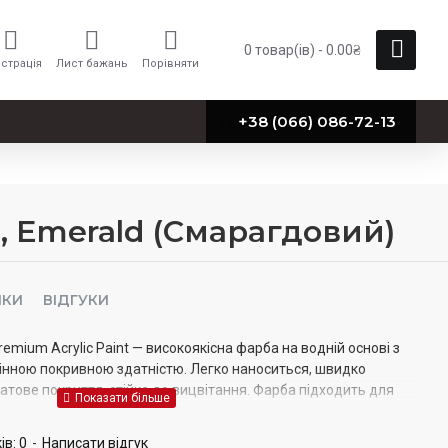
0 товар(ів) - 0.00₴
страція
Лист бажань
Порівняти
+38 (066) 086-72-13
л, Emerald (Смарагдовий)
ИКИ
ВІДГУКИ
mium Acrylic Paint — високоякісна фарба на водній основі з
мінною покривною здатністю. Легко наноситься, швидко
атове покриття, стійке до вицвітання. Фарба підходить для
, папером, картоном, МДФ, гіпсом, керамікою, каменем та
вленими поверхнями. Ідеально підходить для живопису,
ів: 0
-
Написати відгук