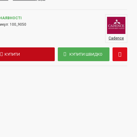
чості, декупажу та різноманітних хобі-проєктів.
 НАЯВНОСТІ
икул:
100_9050
Cadence
КУПИТИ
КУПИТИ ШВИДКО