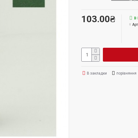
декоративно-ужиткової твор
103.00₴
В
Арт
В закладки
порівняння