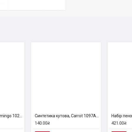
Синтетика кутова, Flamingo 1023A, № 1/8, к.р, пензель KOLOS
Синтетика кутова, Carrot 1097А, № 2 , к.р. пензель KOLOS
140.00₴
421.00₴