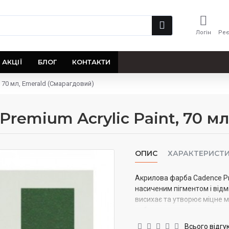
Логін
Реє
АКЦІЇ
БЛОГ
КОНТАКТИ
, 70 мл, Emerald (Смарагдовий)
remium Acrylic Paint, 70 м
ОПИС
ХАРАКТЕРИСТ
Акрилова фарба Cadence Pre
насиченим пігментом і від
висихає та утворює міцне м
роботи з деревом, полотном
іншими попередньо підгото
Всього відгук