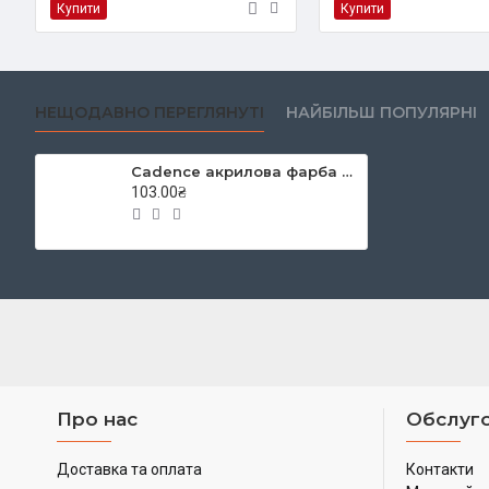
Купити
Купити
НЕЩОДАВНО ПЕРЕГЛЯНУТІ
НАЙБІЛЬШ ПОПУЛЯРНІ
Cadence акрилова фарба Premium Acrylic Paint, 70 мл, Emerald (Смарагдовий)
103.00₴
Про нас
Обслуго
Доставка та оплата
Контакти