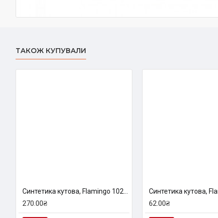
ТАКОЖ КУПУВАЛИ
Синтетика кутова, Flamingo 1023A, № 5/8, к.р, пензель KOLOS
270.00₴
62.00₴