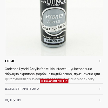
ОПИС
Cadence Hybrid Acrylic for Multisurfaces — універсальна
гібридна акрилова фарба на водній основі, призначена для
декорування різноманітних поверхонь. Вона має високу
покривну здатність, легко наноситься, швидко висихає та
ХАРАКТЕРИСТИКИ
утворює міцне, стійке до зношування покриття. Фарба
чудово підходить для роботи з деревом, металом, склом,
керамікою, пластиком, МДФ, полотном, папером, картоном,
ВІДГУКИ
тканиною та іншими попередньо підготовленими