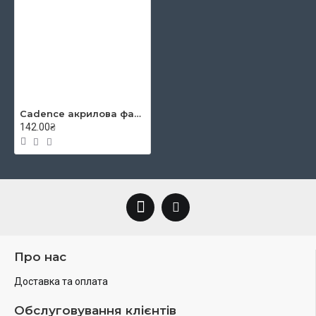
Cadence акрилова фарба гібрид Hybrid Acrylic for Multisurfaces № 40, 120 мл, (Delano) Дела
142.00₴
Про нас
Доставка та оплата
Обслуговування клієнтів