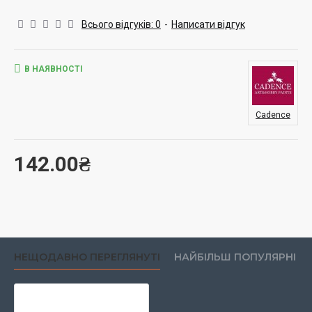
поверхнями. Ідеальний вибір для декору інтер'єру, меблів,
творчих проєктів, хендмейду та декоративно-ужиткового
Всього відгуків: 0
-
Написати відгук
мистецтва.
В НАЯВНОСТІ
Cadence
142.00₴
НЕЩОДАВНО ПЕРЕГЛЯНУТІ
НАЙБІЛЬШ ПОПУЛЯРНІ