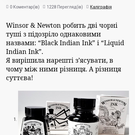
0 Коментар(ів)
1228 Перегляд(ів)
Каліграфія
Winsor & Newton робить дві чорні
туші з підозріло однаковими
назвами: “Black Indian Ink” i “Liquid
Indian Ink”.
Я вирішила нарешті з’ясувати, в
чому між ними різниця. А різниця
суттєва!