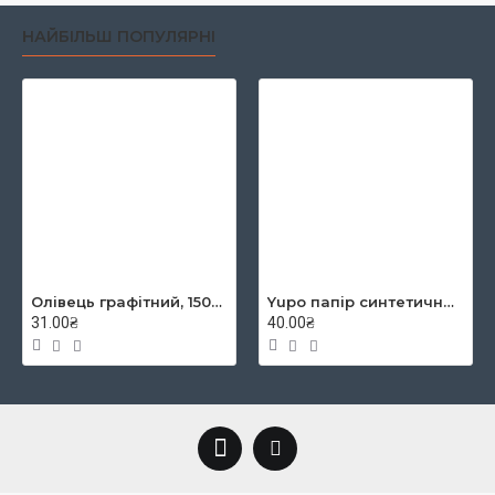
НАЙБІЛЬШ ПОПУЛЯРНІ
Олівець графітний, 1500, 2B, KOH-I-NOOR
Yupo папір синтетичний YUPO-Blue 234g 300µ, 460x320 mm
31.00₴
40.00₴