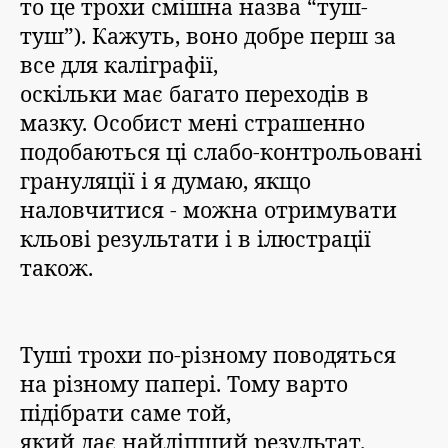
то це трохи смішна назва “туш-
туш”). Кажуть, воно добре перш за
все для каліграфії,
оскільки має багато переходів в
мазку. Особист мені страшенно
подобаються ці слабо-контрольовані
грануляції і я думаю, якщо
наловчитися - можна отримувати
кльові результати і в ілюстрації
також.
Туші трохи по-різному поводяться
на різному папері. Тому варто
підібрати саме той,
який дає найліпший результат.