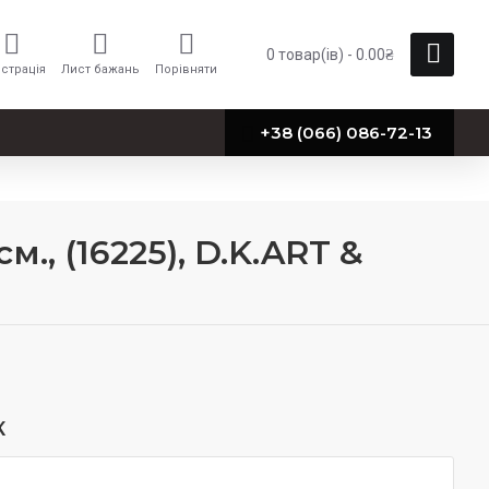
0 товар(ів) - 0.00₴
страція
Лист бажань
Порівняти
+38 (066) 086-72-13
., (16225), D.K.ART &
К