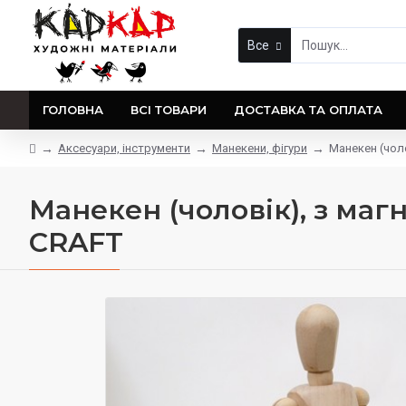
Все
ГОЛОВНА
ВСІ ТОВАРИ
ДОСТАВКА ТА ОПЛАТА
Аксесуари, інструменти
Манекени, фігури
Манекен (чоло
Манекен (чоловік), з магні
CRAFT