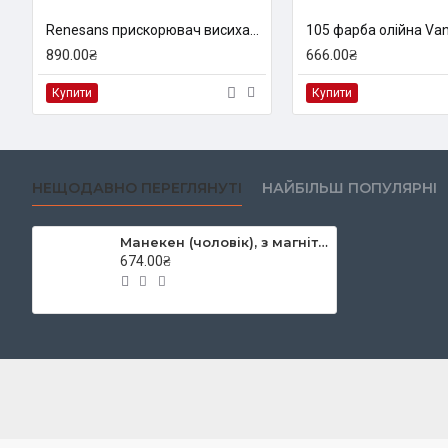
Renesans прискорювач висихання Флуікс, 500 мл
890.00₴
666.00₴
Купити
Купити
НЕЩОДАВНО ПЕРЕГЛЯНУТІ
НАЙБІЛЬШ ПОПУЛЯРНІ
Манекен (чоловік), з магнітами, дерево, висота 30,48см., (16225), D.K.ART & CRAFT
674.00₴