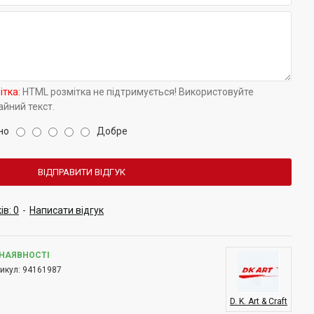
ітка:
HTML розмітка не підтримується! Використовуйте
айний текст.
но
Добре
ВІДПРАВИТИ ВІДГУК
ів: 0
-
Написати відгук
 НАЯВНОСТІ
икул:
94161987
D. K. Art & Craft