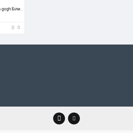
105 фарба олійна Van gogh Білила титанові(софлорова олія), 200мл, Royal Talens