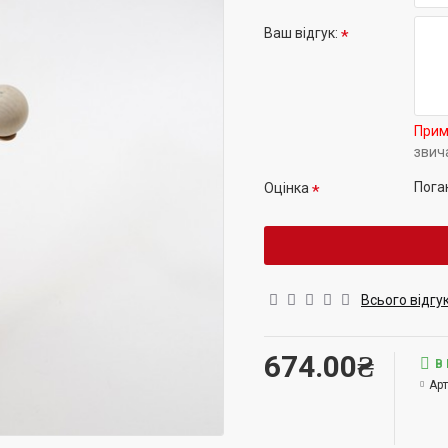
Ваш відгук:
Прим
звич
Пога
Оцінка
Всього відгук
674.00₴
В
Арт