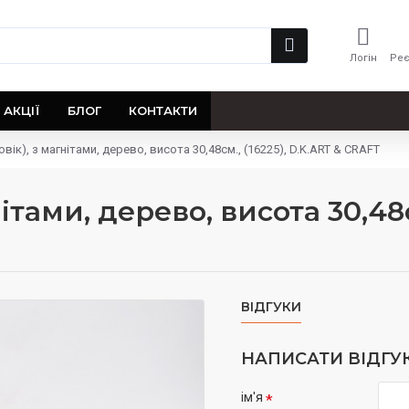
Логін
Реє
АКЦІЇ
БЛОГ
КОНТАКТИ
вік), з магнітами, дерево, висота 30,48см., (16225), D.K.ART & CRAFT
тами, дерево, висота 30,48см
ВІДГУКИ
НАПИСАТИ ВІДГУ
ім'я