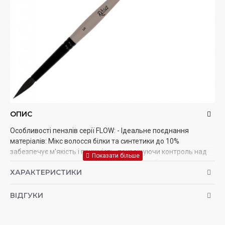
ОПИС
Особливості пензлів серії FLOW: - Ідеальне поєднання
матеріалів: Мікс волосся білки та синтетики до 10%
забезпечує м'якість і пружність, покращуючи контроль над
пензлем та продовжуючи його термін служби. -
ХАРАКТЕРИСТИКИ
Універсальність: Щітки підходять як для широких заливок,
так і для роботи над найдрібнішими деталями, такими як
прожилки листя або шерсть тварин. - Висока керованість:
ВІДГУКИ
Гарантують точні та чисті мазки, дозволяючи художникам
повністю контролювати процес малювання. - Доступні