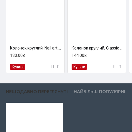
Колонок круглий, Nail art 3009L, № 2/0, к.р. пензель KOLOS
Колонок круглий, Classic 3007R, №2, к.р. пензель KOLOS
130.00₴
144.00₴
Купити
Купити
НЕЩОДАВНО ПЕРЕГЛЯНУТІ
НАЙБІЛЬШ ПОПУЛЯРНІ