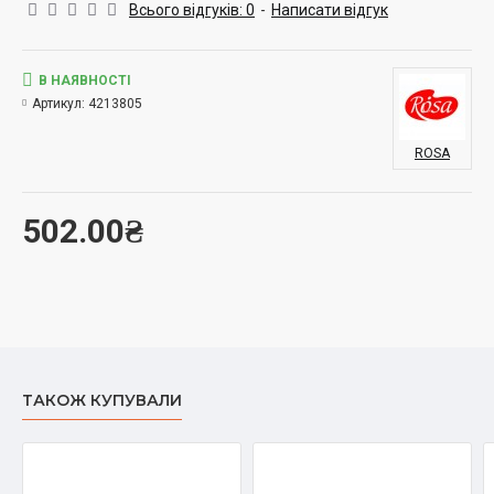
розміри: Різноманітність доступних розмірів від 0 до 6 дає
Всього відгуків: 0
-
Написати відгук
можливість вибрати ідеальний пензель для будь-якого
завдання. Переваги використання пензлів серії FLOW: Серія
FLOW спеціально розроблена для тих, хто цінує якість та
В НАЯВНОСТІ
довговічність. Підходять для всіх технік акварелі, ці пензлі
Артикул:
4213805
допомагають відбивати неповторний стиль та авторські
техніки кожного художника.
ROSA
502.00₴
ТАКОЖ КУПУВАЛИ