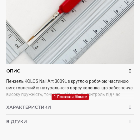
ОПИС
Пензель KOLOS Nail Art 3009L з круглою робочою частиною
виготовлений із натурального ворсу колонка, що забезпечує
високу пружність, точність і відмінний контроль під час
роботи. Тонкий загострений кінчик ідеально підходить для
ХАРАКТЕРИСТИКИ
створення дрібних деталей, тонких ліній, візерунків і
декоративного розпису. Коротка дерев'яна ручка
забезпечує зручне захоплення та комфортну роботу.
ВІДГУКИ
Пензель стане чудовим вибором для нейл-арту,
мініатюрного живопису, акварелі, гуаші та роботи з