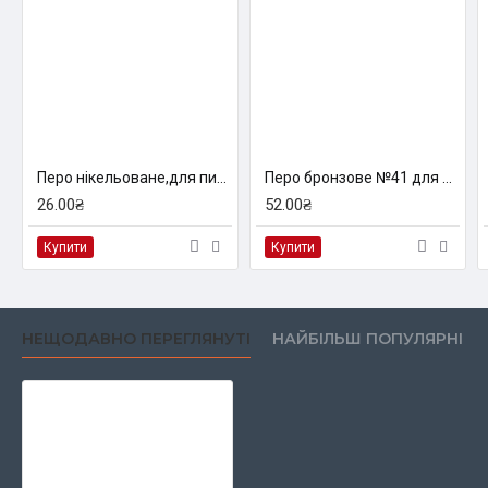
Перо нікельоване,для письма та креслення ''зірочка'', Manuscript
Перо бронзове №41 для загального письма, Manuscript
26.00₴
52.00₴
Купити
Купити
НЕЩОДАВНО ПЕРЕГЛЯНУТІ
НАЙБІЛЬШ ПОПУЛЯРНІ