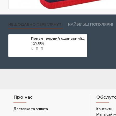
НЕЩОДАВНО ПЕРЕГЛЯНУТІ
НАЙБІЛЬШ ПОПУЛЯРНІ
Пенал твердий одинарний з клапаном "Cambridge", 20.5 * 14 * 3.5см, б / н
129.00₴
Про нас
Обслуго
Доставка та оплата
Контакти
Мапа сайту