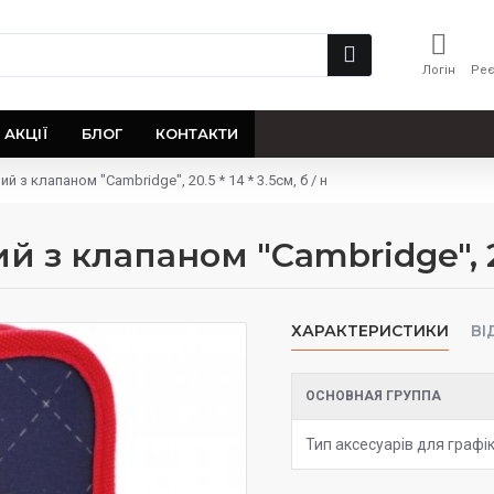
Логін
Реє
АКЦІЇ
БЛОГ
КОНТАКТИ
 з клапаном "Cambridge", 20.5 * 14 * 3.5см, б / н
 клапаном "Cambridge", 20.5
ХАРАКТЕРИСТИКИ
ВІ
ОСНОВНАЯ ГРУППА
Тип аксесуарів для графі