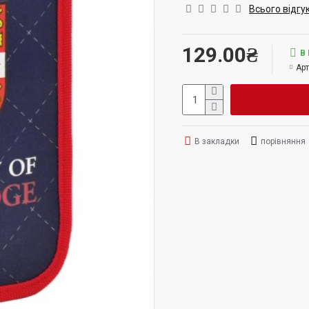
Всього відгук
129.00₴
В
Арт
В закладки
порівняння