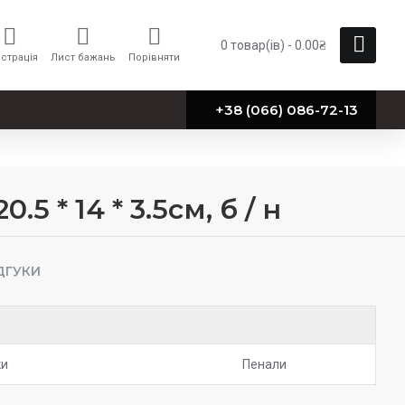
0 товар(ів) - 0.00₴
страція
Лист бажань
Порівняти
+38 (066) 086-72-13
 * 14 * 3.5см, б / н
ДГУКИ
ки
Пенали