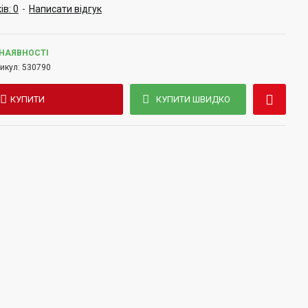
ів: 0
-
Написати відгук
 НАЯВНОСТІ
икул:
530790
КУПИТИ
КУПИТИ ШВИДКО