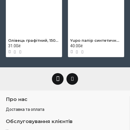
Олівець графітний, 1500, 2B, KOH-I-NOOR
Yupo папір синтетичний YUPO-Blue 234g 300µ, 460x320 mm
31.00₴
40.00₴
Про нас
Доставка та оплата
Обслуговування клієнтів