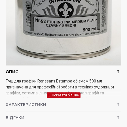
ОПИС
Туш для графіки Renesans Estampa об'ємом 500 мл
призначена для професійної роботи в техніках художньої
графіки, естампа, ліногравюри, офорту, каліграфії та
ілюстрації. Завдяки високій концентрації пігменту вона
ХАРАКТЕРИСТИКИ
забезпечує насичений, рівномірний колір, чіткі лінії та високу
контрастність готових робіт і друкованих відбитків. Туш має
оптимальну консистенцію, легко наноситься пензлем, пером,
ВІДГУКИ
рейсфедером або використовується для нанесення на