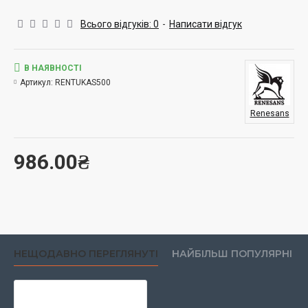
друкарські форми. Швидко висихає, утворюючи стійке
покриття, що зберігає інтенсивність кольору та чіткість
Всього відгуків: 0
-
Написати відгук
деталей. Великий флакон об'ємом 500 мл стане чудовим
вибором для професійних художників, творчих майстерень,
навчальних закладів і друкарських студій, де потрібна
В НАЯВНОСТІ
значна кількість матеріалу для регулярної роботи.
Артикул:
RENTUKAS500
Renesans
986.00₴
НЕЩОДАВНО ПЕРЕГЛЯНУТІ
НАЙБІЛЬШ ПОПУЛЯРНІ