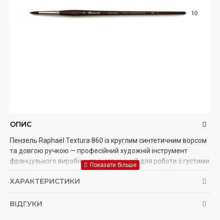
ОПИС
Пензель Raphaël Textura 860 із круглим синтетичним ворсом
та довгою ручкою — професійний художній інструмент
французького виробництва, створений для роботи з густими
фарбами та техніками, що потребують точності й виразної
ХАРАКТЕРИСТИКИ
фактури. Завдяки пружному синтетичному ворсу пензель
чудово зберігає форму, добре утримує фарбу та забезпечує
контроль над кожним мазком. Кругла форма дозволяє легко
ВІДГУКИ
виконувати як тонкі контурні лінії та деталізацію, так і більш