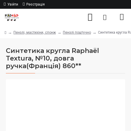
Увійти
Реєстрація
Пензлі, мастихіни, спонж
Пензлі поштучно
Синтетика кругла R
Синтетика кругла Raphaël
Textura, №10, довга
ручка(Франція) 860**