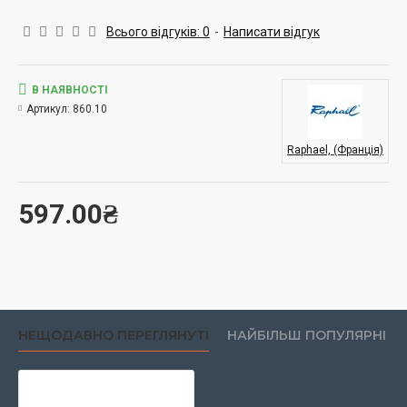
широкі мазки залежно від сили натиску. Пензель ідеально
підходить для роботи з акриловими, олійними та іншими
Всього відгуків: 0
-
Написати відгук
густими художніми фарбами, забезпечуючи рівномірне
нанесення та виразну текстуру. Довга ергономічна ручка
забезпечує комфортну роботу на мольберті та дозволяє
В НАЯВНОСТІ
художнику краще контролювати композицію. Якісна
Артикул:
860.10
металева обойма надійно фіксує ворс, гарантуючи
довговічність інструмента навіть при інтенсивному
Raphael, (Франція)
використанні. Raphaël Textura 860 стане чудовим вибором
для професійних художників, студентів мистецьких закладів
і всіх, хто прагне отримати максимальну якіс
597.00₴
НЕЩОДАВНО ПЕРЕГЛЯНУТІ
НАЙБІЛЬШ ПОПУЛЯРНІ