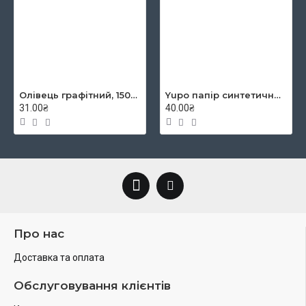
Олівець графітний, 1500, 2B, KOH-I-NOOR
Yupo папір синтетичний YUPO-Blue 234g 300µ, 460x320 mm
31.00₴
40.00₴
Про нас
Доставка та оплата
Обслуговування клієнтів