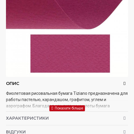
ОПИС
Фиолетовая рисовальная бумага Tiziano предназначена для
работы пастелью, карандашом, графитом, углем и
аэрографом. Благодаря отсутствию кислоты бумага
устойчива к свету. Имеет зернистую структуру для лучшего
ХАРАКТЕРИСТИКИ
сцепления мягких материалов с поверхностью.
ВІДГУКИ