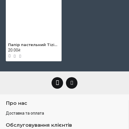
Папір пастельний Tiziano A4 (21*29,7см), №24 viola, 160г/м2, фіолетовий, середнє зерно, Fabriano
20.00₴
Про нас
Доставка та оплата
Обслуговування клієнтів