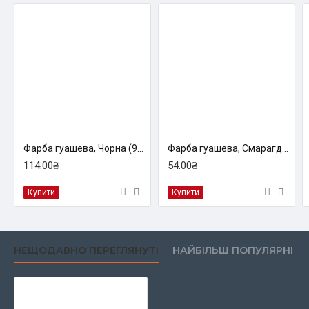
Фарба гуашева, Чорна (914), 100 мл, ROSA Studio
Фарба гуашева, Смарагдова світла (908), 40мл, ROSA Studio
114.00₴
54.00₴
Купити
Купити
НЕЩОДАВНО ПЕРЕГЛЯНУТІ
НАЙБІЛЬШ ПОПУЛЯРНІ