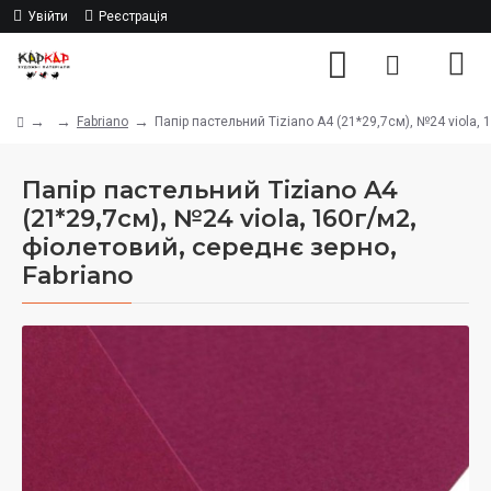
Увійти
Реєстрація
Fabriano
Папір пастельний Tiziano A4 (21*29,7см), №24 viola, 
Папір пастельний Tiziano A4
(21*29,7см), №24 viola, 160г/м2,
фіолетовий, середнє зерно,
Fabriano