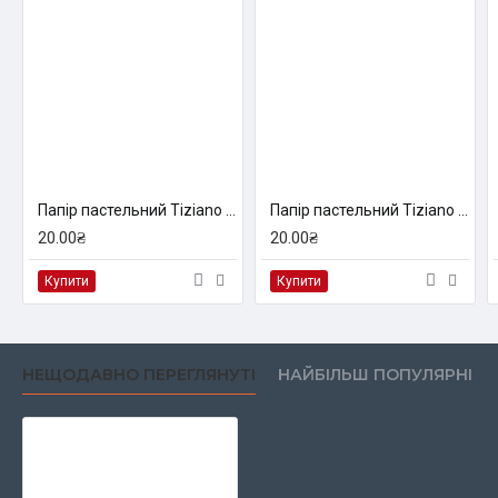
Папір пастельний Tiziano A4 (21*29,7см), №46 acqmarine, 160г/м2, голубий, середнє зерно, Fabriano
Папір пастельний Tiziano A4 (21*29,7см), №33 violetta, 160г/м2, фіолетовий, середнє зерно, Fabriano
20.00₴
20.00₴
Купити
Купити
НЕЩОДАВНО ПЕРЕГЛЯНУТІ
НАЙБІЛЬШ ПОПУЛЯРНІ