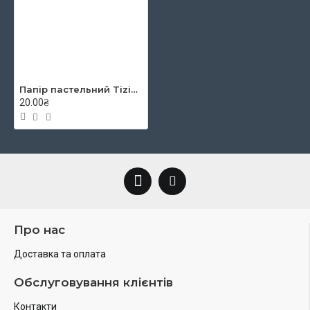
Папір пастельний Tiziano A4 (21*29,7см), №18 adriatic, 160г/м2, синій, середнє зерно, Fabriano
20.00₴
Про нас
Доставка та оплата
Обслуговування клієнтів
Контакти