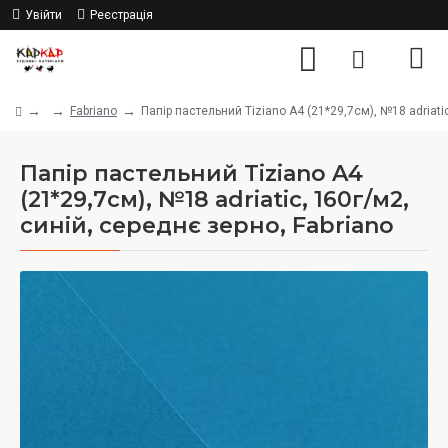
Увійти
Реєстрація
Fabriano
Папір пастельний Tiziano A4 (21*29,7см), №18 adriatic
Папір пастельний Tiziano A4
(21*29,7см), №18 adriatic, 160г/м2,
синій, середнє зерно, Fabriano