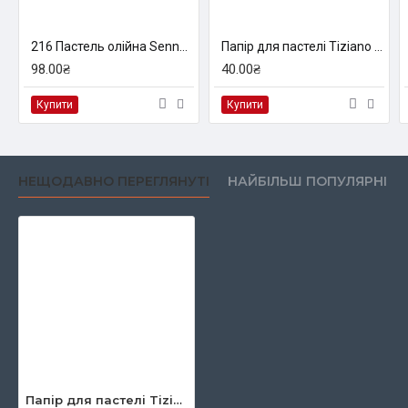
216 Пастель олійна Sennelier, 5 мл Пармська фіолетова(Parma Violet)
Папір для пастелі Tiziano A3 (29,7*42см), №43 pistacch, 160г/м2, фісташковий, середнє зерно,Fabriano
98.00₴
40.00₴
Купити
Купити
НЕЩОДАВНО ПЕРЕГЛЯНУТІ
НАЙБІЛЬШ ПОПУЛЯРНІ
Папір для пастелі Tiziano A3 (29,7*42см), №22 vesuvio, 160г/м2, червоний, середнє зерно, Fabriano