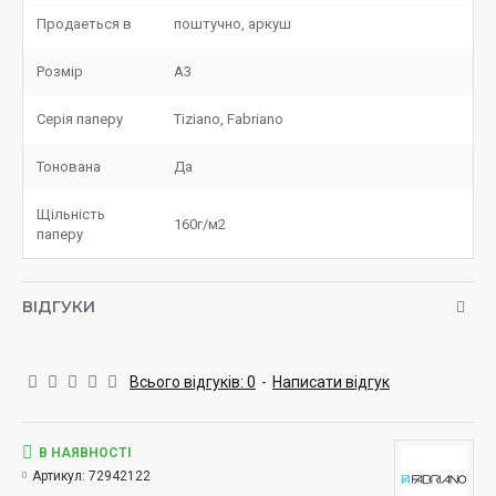
Продаеться в
поштучно, аркуш
Розмір
А3
Серія паперу
Tiziano, Fabriano
Тонована
Да
Щільність
160г/м2
паперу
ВІДГУКИ
Всього відгуків: 0
-
Написати відгук
В НАЯВНОСТІ
Артикул:
72942122