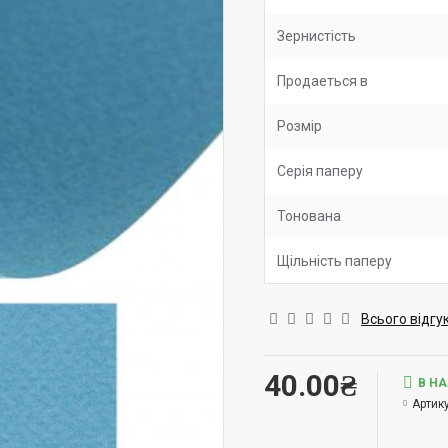
Зернистість
Продаеться в
Розмір
Серія паперу
Тонована
Щільність паперу
Всього відгук
40.00₴
В Н
Артику