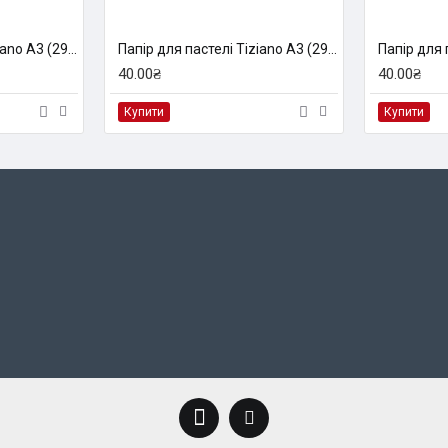
Папір для пастелі Tiziano A3 (29,7*42см), №40 avorio, 160г/м2, кремовий, середнє зерно, Fabriano
Папір для пастелі Tiziano A3 (29,7*42см), №46 acqmarine, 160г/м2, голубий, середнє зерно, Fabriano
40.00₴
40.00₴
Купити
Купити