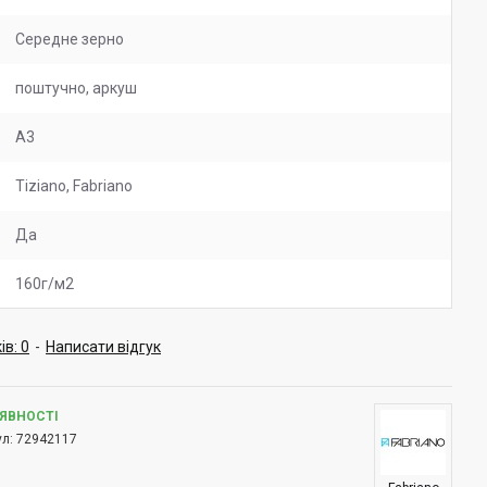
Середне зерно
поштучно, аркуш
А3
Tiziano, Fabriano
Да
160г/м2
ів: 0
-
Написати відгук
АЯВНОСТІ
л:
72942117