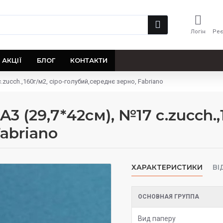
Логін
Реє
АКЦІЇ
БЛОГ
КОНТАКТИ
c.zucch.,160г/м2, сіро-голубий,середнє зерно, Fabrianо
A3 (29,7*42см), №17 c.zucch.,
abrianо
ХАРАКТЕРИСТИКИ
ВІ
ОСНОВНАЯ ГРУППА
Вид паперу