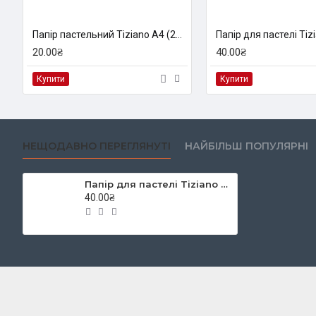
Папір пастельний Tiziano A4 (21*29,7см), №40 avorio, 160г/м2, кремовий, середнє зерно, Fabriano
20.00₴
40.00₴
Купити
Купити
НЕЩОДАВНО ПЕРЕГЛЯНУТІ
НАЙБІЛЬШ ПОПУЛЯРНІ
Папір для пастелі Tiziano A3 (29,7*42см), №17 c.zucch.,160г/м2, сіро-голубий,середнє зерно, Fabrianо
40.00₴