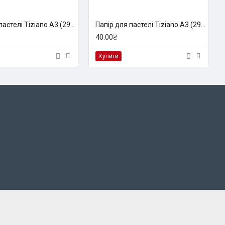
Папір для пастелі Tiziano A3 (29,7*42см), №31 nero, 160г/м2, чорний, середнє зерно, Fabriano
Папір для пастелі Tiziano A3 (29,7*42см), №27 lama,160г/м2,сірий з ворсинками,середнє зерно,Fabriаno
40.00₴
Купити