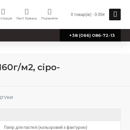
0 товар(ів) - 0.00₴
страція
Лист бажань
Порівняти
+38 (066) 086-72-13
160г/м2, сіро-
ДГУКИ
Папір для пастелі (кольоровий з фактурою)