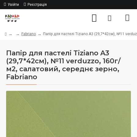
Увійти
Реєстрація
Fabriano
Папір для пастелі Tiziano A3 (29,7*42см), №11 verdu
Папір для пастелі Tiziano A3
(29,7*42см), №11 verduzzo, 160г/
м2, салатовий, середнє зерно,
Fabriano