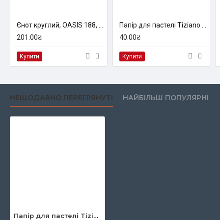
Єнот круглий, OASIS 188, № 2, к.р. пензель ROSA
Папір для пастелі Tiziano A3 (29,7*42см), №33 violetta, 160г/м2, фіолетовий, середнє зерно, Fabriano
201.00₴
40.00₴
Купити
Купити
НЕЩОДАВНО ПЕРЕГЛЯНУТІ
НАЙБІЛЬШ ПОПУЛЯРНІ
Папір для пастелі Tiziano A3 (29,7*42см), №11 verduzzo, 160г/м2, салатовий, середнє зерно, Fabriano