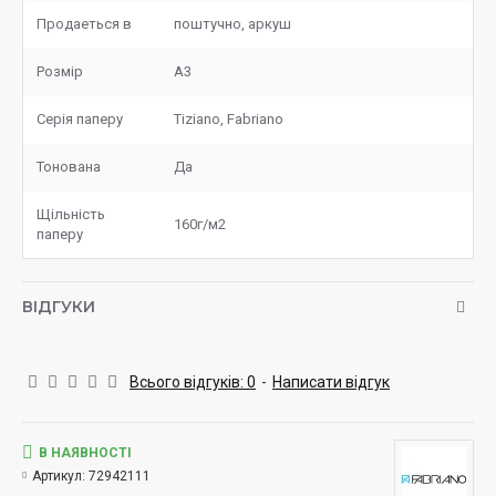
Продаеться в
поштучно, аркуш
Розмір
А3
Серія паперу
Tiziano, Fabriano
Тонована
Да
Щільність
160г/м2
паперу
ВІДГУКИ
Всього відгуків: 0
-
Написати відгук
В НАЯВНОСТІ
Артикул:
72942111