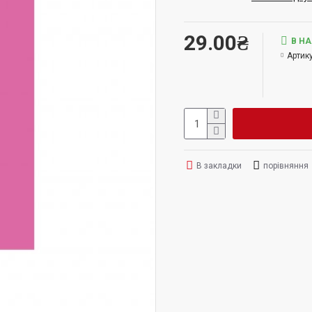
29.00₴
В Н
Артику
В закладки
порівняння