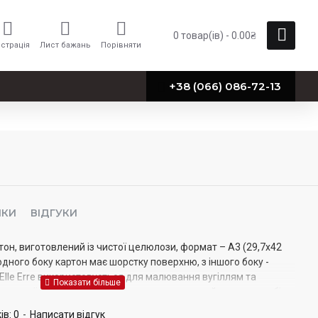
0 товар(ів) - 0.00₴
страція
Лист бажань
Порівняти
+38 (066) 086-72-13
ИКИ
ВІДГУКИ
тон, виготовлений із чистої целюлози, формат – А3 (29,7х42
З одного боку картон має шорстку поверхню, з іншого боку -
Elle Erre використовується для малювання вугіллям та
аперової творчості, оформлювальних та дизайнерських робіт.
ів: 0
-
Написати відгук