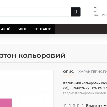
Логін
Реє
АКЦІЇ
БЛОГ
КОНТАКТИ
 картон кольоровий
ОПИС
ХАРАКТЕРИСТ
Італійський кольоровий кар
см), щільність 220 г/м.кв. 
гладку. Кольоровий картон 
пастеллю, підходить для п
Всього відгук