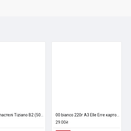
Папір для пастелі Tiziano B2 (50*70см), №19 danubio 160г/м2, темно-синій, середнє зерно, Fabriano
00 bianco 220г A3 Elle Erre картон кольоровий
29.00₴