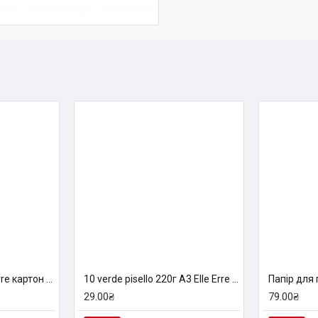
04 viola 220г A3 Elle Erre картон кольоровий
10 verde pisello 220г A3 Elle Erre картон кольоровий
29.00₴
79.00₴