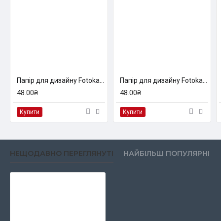
Папір для дизайну Fotokarton B2 (50*70см) №70 Темно-коричневий, 300г/м2, Folia
Папір для дизайну Fotokarton B2 (50*70см) №15 Золотисто-жовтий, 300г/м2, Folia
48.00₴
48.00₴
Купити
Купити
НЕЩОДАВНО ПЕРЕГЛЯНУТІ
НАЙБІЛЬШ ПОПУЛЯРНІ