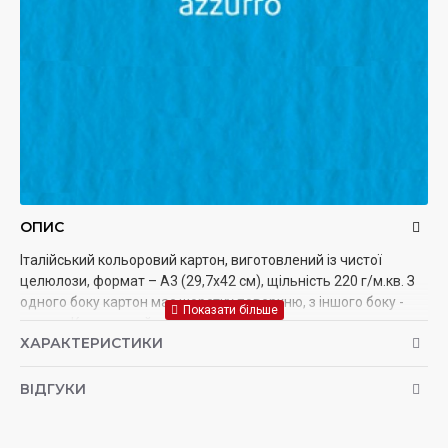
ОПИС
Італійський кольоровий картон, виготовлений із чистої
целюлози, формат – А3 (29,7х42 см), щільність 220 г/м.кв. З
одного боку картон має шорстку поверхню, з іншого боку -
гладку. Кольоровий картон Elle Erre використовується для
ХАРАКТЕРИСТИКИ
малювання вугіллям та пастеллю, підходить для паперової
творчості, оформлювальних та дизайнерських робіт.
ВІДГУКИ