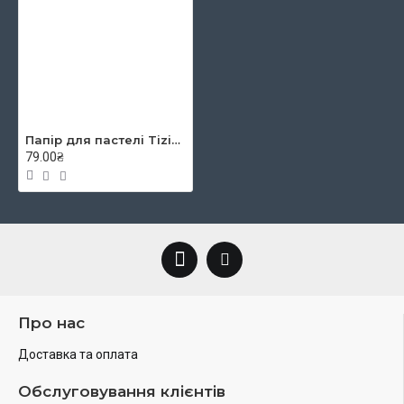
Папір для пастелі Tiziano B2 (50*70см), №07 terra di siena, 160г/м2, коричн, середнє зерно, Fabriano
79.00₴
Про нас
Доставка та оплата
Обслуговування клієнтів