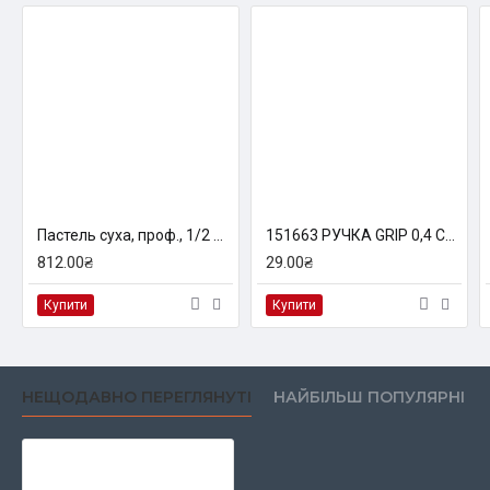
Пастель суха, проф., 1/2 м'яка, 64 кол., квадр., MPS-64, MUNGYO
151663 РУЧКА GRIP 0,4 СМАРАГДОВА FINE PEN
812.00₴
29.00₴
Купити
Купити
НЕЩОДАВНО ПЕРЕГЛЯНУТІ
НАЙБІЛЬШ ПОПУЛЯРНІ