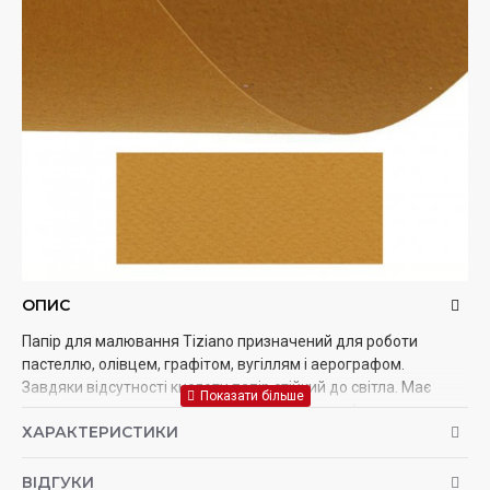
ОПИС
Папір для малювання Tiziano призначений для роботи
пастеллю, олівцем, графітом, вугіллям і аерографом.
Завдяки відсутності кислоти папір стійкий до світла. Має
зернисту структуру для кращого зчеплення м'яких
ХАРАКТЕРИСТИКИ
матеріалів із поверхнею.
ВІДГУКИ