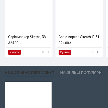
Copic маркер Sketch, RV-34 Dark pink (Темно-рожевий)
Copic маркер Sketch, E-51 Milky white (Молочний білий)
324.00₴
324.00₴
Купити
Купити
НЕЩОДАВНО ПЕРЕГЛЯНУТІ
НАЙБІЛЬШ ПОПУЛЯРНІ