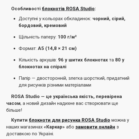
Особливості
блокнотів ROSA Studio
:
Доступні у кольорах обкладинок:
чорний, сірий,
бордовий, кремовий
Щільність паперу:
100 г/м²
Формат:
A5 (14,8 × 21 см)
Кількість аркушів:
96 у шитих блокнотах
та
80 у
блокнотах на спіралі
Папір — двосторонній, злегка шорсткий, придатний
для рисунків різними матеріалами
ROSA Studio — це українська якість, перевірена
часом
, а новий дизайн надихне вас створювати ще
більше!
Купити
блокноти для рисунка ROSA Studio
можна у
наших магазинах
«Каркар»
або
замовити онлайн
з
доставкою по Україні.