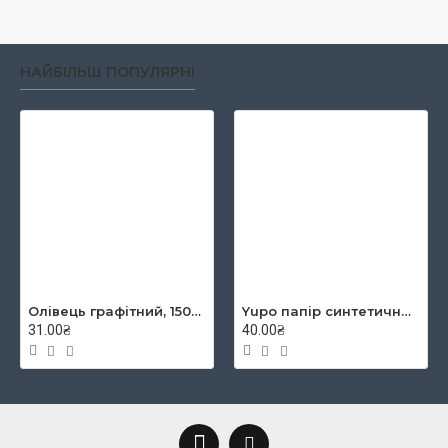
НАЙБІЛЬШ ПОПУЛЯРНІ
Олівець графітний, 1500, 2B, KOH-I-NOOR
Yupo папір синтетичний YUPO-Blue 234g 300µ, 460x320 mm
31.00₴
40.00₴