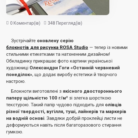
0 Коментар(ів)
348 Перегляд(ів)
Зустрічайте
оновлену серію
блокнотів для рисунка ROSA Studio
— тепер із новими
стильними етикетками та натхненним дизайном!
Обкладинку прикрашає фото картини української
художниці
Олександри Гоги «Останній червневий
понеділок»
, що додає виробу естетики й творчого
настрою.
Блокноти виготовлені з
якісного двостороннього
паперу щільністю 100 г/м²
зі злегка шорсткою
текстурою. Такий папір чудово підходить для
олівців
різної твердості, вугілля, туші, лайнерів та маркерів
на водній основі
. Завдяки добрій проклейці листи не
деформуються навіть після багаторазового стирання
гумкою.